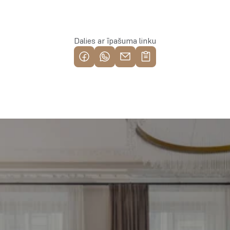
Rezervēt īpašumu
Dalies ar īpašuma linku
Piemeklē savu ienesīgāko 
investīciju objektu jau 
tagad