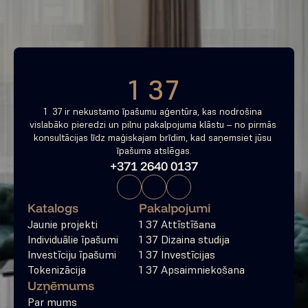
Bezmaksas konsultācija
1 37
1  37 ir nekustamo īpašumu aģentūra, kas nodrošina 
vislabāko pieredzi un pilnu pakalpojuma klāstu – no pirmās 
konsultācijas līdz maģiskajam brīdim, kad saņemsiet jūsu 
īpašuma atslēgas.
+371 2640 0137
Katalogs
Pakalpojumi
Jaunie projekti
1 37 Attīstīšana
Individuālie īpašumi
1 37 Dizaina studija
Investīciju īpašumi
1 37 Investīcijas
Tokenizācija
1 37 Apsaimniekošana
Uzņēmums
Par mums