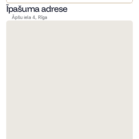
Īpašuma adrese
Āpšu iela 4, Rīga