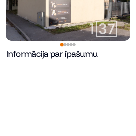
Informācija par īpašumu
130 070
€
Cena
Kopējā platība (m²)
Dzīvojamā platība
Istabu skaits
Guļamistabu skaits