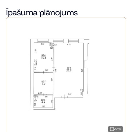
Par papildu informāciju, plānojumiem un citu dzīvokļu 
cenām, droši zvaniet!
Īpašuma plānojums
View