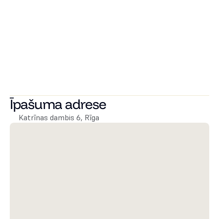
ūdens, ventilācijas un elektrības izvadi virtuves iekārtu 
uzstādīšanai un pieslēgšanai.
Iespējams iegādāties autostāvvietu slēdzamā pagalmā 
un noliktavas telpas.
Lieliska atrašanās vieta. 10 minūšu pastaiga līdz Pulkveža 
Brieža ielas Rimi, kā līdz Viesturdārzam. Apkārtnē ir 
dažādas izglītības iestādes, atpūtas vietas un sabiedriskā 
transporta pieturas. Līdz Vecrīgai 25 minūšu pastaiga.
Īpašuma adrese
Katrīnas dambis 6, Rīga