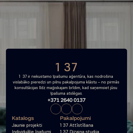
Piemeklē savu ienesīgāko 
investīciju objektu jau 
tagad
Bezmaksas konsultācija
1 37
1  37 ir nekustamo īpašumu aģentūra, kas nodrošina 
vislabāko pieredzi un pilnu pakalpojuma klāstu – no pirmās 
konsultācijas līdz maģiskajam brīdim, kad saņemsiet jūsu 
īpašuma atslēgas.
+371 2640 0137
Katalogs
Pakalpojumi
Jaunie projekti
1 37 Attīstīšana
Individuālie īpašumi
1 37 Dizaina studija