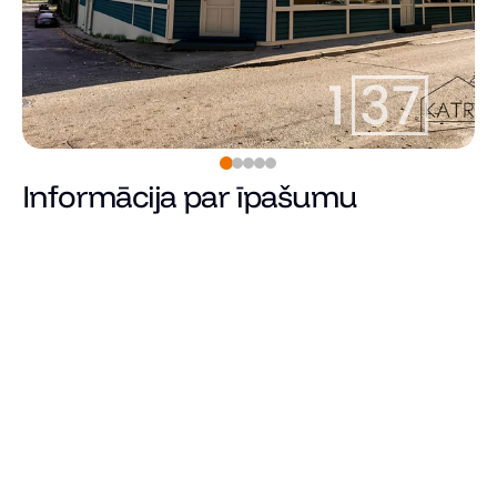
Informācija par īpašumu
Pārdots
Cena
Kopējā platība (m²)
Dzīvojamā platība
Istabu skaits
Guļamistabu skaits