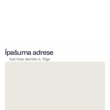
ūdens, ventilācijas un elektrības izvadi virtuves iekārtu 
uzstādīšanai un pieslēgšanai.
Iespējams iegādāties autostāvvietu slēdzamā pagalmā 
un noliktavas telpas.
Lieliska atrašanās vieta. 10 minūšu pastaiga līdz Pulkveža 
Brieža ielas Rimi, kā līdz Viesturdārzam. Apkārtnē ir 
dažādas izglītības iestādes, atpūtas vietas un sabiedriskā 
transporta pieturas. Līdz Vecrīgai 25 minūšu pastaiga.
Īpašuma adrese
Katrīnas dambis 6, Rīga