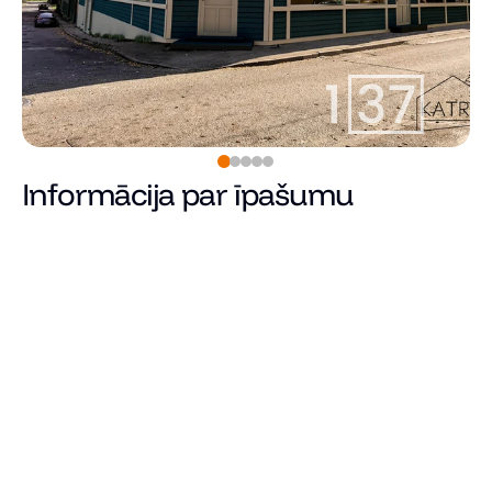
Informācija par īpašumu
Pārdots
Cena
Kopējā platība (m²)
Dzīvojamā platība
Istabu skaits
Guļamistabu skaits