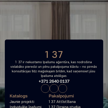
Piemeklē savu ienesīgāko 
investīciju objektu jau 
tagad
Bezmaksas konsultācija
1 37
1  37 ir nekustamo īpašumu aģentūra, kas nodrošina 
vislabāko pieredzi un pilnu pakalpojuma klāstu – no pirmās 
konsultācijas līdz maģiskajam brīdim, kad saņemsiet jūsu 
īpašuma atslēgas.
+371 2640 0137
Katalogs
Pakalpojumi
Jaunie projekti
1 37 Attīstīšana
Individuālie īpašumi
1 37 Dizaina studija